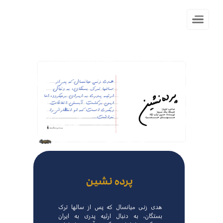
پرده نشین
هدی زنی میانسال که پس از سالها ترک
بستگان، به دنبال ارثیه پدری به ایران