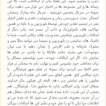
دینی را مجسم نمود. این فقط یکی از امکاناتی است که این
رسانه ها و این مجموعه ها در اختیار دین قرار می دهند؛ برای
نمونه در سریال پنجمین خورشید ـ سریال ماه مبارک رمضان
امسال ـ بحث درنوردیدن زمان و سرنوشت، تقدیر و نقش اختیار
بشر در ترسیم تقدیر خودش توسط تلویزیون و با تکیه بر همین
توانایی های تکنولوژیک و ذاتی آن میسر شد. یکی دیگر از
امکانات تلویزیون شکستن محدودیت های مکانی است. شما با
تکنیک های نمایشی در تلویزیون و سینما می توانید مثلاً سیر و
سلوک عارفانه و طی الارض را نشان دهید یا می توان
موجودات غیر بشری مانند ملائکه را به راحتی در فیلم ها
نمایش داد. اگر این امکانات نبودند، نمی توانستیم مسائل را
برای مخاطب خود ملموس کنیم و نهایت باید به سخنان بر فراز
منبر اکتفا می کردیم؛ برای نمونه در فیلم شهر فرشتگان ـ با
بازی نیکلاس کیج ـ همین اتفاق می افتد. این فیلم تا حدودی کُن
فکیون را هم نمایش می دهد. البته کن فیکون مال خداوند
متعال است ولی اشکالی ندارد به مخلوق خدا ـ فرشتگان ـ هم
بخشی از این قدرت داده شده باشد. چنان چه خدای متعال هم
در آن حدیث معروف قدسی متذکر می شود که ای بنده من تو
اطاعات مرا بکن تا تو را مثل خودم بکنم. این ها امکانات بزرگی