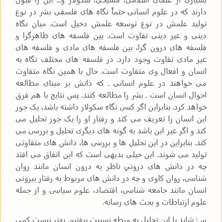
دارند که در علوم انسانی حتماً نگاه های فلسفی بشر در نوع
تولید علمش در نوع توسعه علمش دخیل است. میان نگاه
دینی و غیر دینی تفاوت است. بین فلسفه های ظاهرگرا و
فلسفه های درون گرا، بین فلسفه های مادی و فلسفه های
غیر مادی تفاوت وجود دارد. در فلسفه های مختلف نگاه به
انسان و افعال وی متفاوت است. حال با همین نگاه متفاوت
می خواهند در علوم انسانی ـ که ذاتش بر مبنای مطالعه
احوال انسان است ـ بشر را مطالعه کنند. پس نتایج با هم فرق
خواهد کرد. بنابراین اگر کسی نگاه سکولار داشته باشد، یک جور
این انسان را تعریف می کند و رفتار او را یک جور تحلیل می
کند و اگر غیر این باشد به گونه های دیگری تحلیل و بررسی می
کند. بنابراین در این تحلیل ها و بررسی ها، دانش های متفاوتی
تولید می شوند. این خیلی بدیهی است که این اتفاق می افتد
چه در دانش های درونیِ ناظر به درون انسان مانند روان
شناسی، روان کاوی و چه در دانش های مربوط به رفتار بیرونی
انسان مانند جامعه شناسی، اقتصاد، علوم سیاسی و از جمله
علوم ارتباطات و بحث های رسانه.
س: شاید با این تحلیل به ورطه نسبیت بیفتیم. بهتر نیست کمی