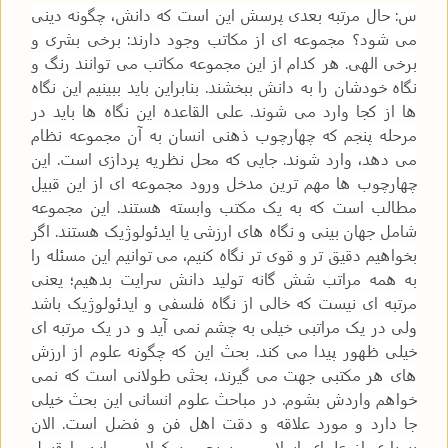
س: حال مرتبه بعدی پرسش این است که دانش، چگونه دینی
می شود؟ مجموعه ای از مکاتب وجود دارند: برخی بشری و
برخی الهی. هر کدام از این مجموعه مکاتب می توانند رنگ و
نگاه خودشان را به دانش ببخشند. بنابراین باید ببینیم این نگاه
ها از کجا وارد می شوند. علی القاعده این نگاه ها باید در
مرحله پنجم که چهارچوب ذهنی انسان به آن مجموعه نظام
می دهد، وارد شوند. جایی که محل نظریه پردازی است. این
چهارچوب ها مهم ترین مدخل ورود مجموعه ای از این قبیل
مطالب است که به یک مکتب وابسته هستند. این مجموعه
شامل جهان بینی و نگاه های ارزشی یا ایدئولوژیک هستند. اگر
بخواهیم دقیق تر و قوی تر نگاه کنیم، می توانیم این مسئله را
به همه مراتب شش گانه تولید دانش سرایت بدهیم؛ یعنی
مرتبه ای نیست که خالی از نگاه فلسفی و ایدئولوژیک باشد
ولی در یک مراتبی خیلی به چشم نمی آید و در یک مرتبه ای
خیلی ظهور پیدا می کند. بحث این که چگونه علوم از ارزش
های هر مکتبی جهت می گیرند، بحثی طولانی است که نمی
خواهم واردش بشوم. در مباحث علوم انسانی این بحث خیلی
جا دارد و مورد علاقه و دقت اهل فن و فضل است. الان
بسیاری از علمای اسلامی، مسیحی، سکولار و... این را قبول