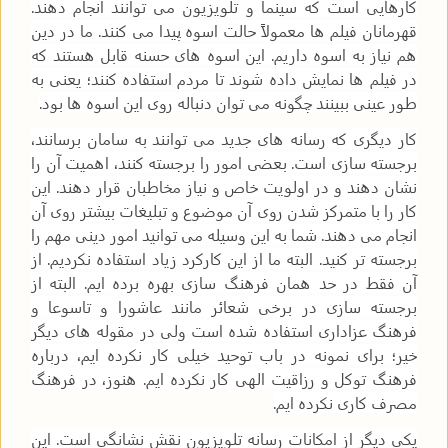
کارهایی است که سینما و تلویزیون می توانند انجام دهند.
قهرمانان فیلم ها معمولاً حالت اسوه پیدا می کنند. ما در دین
هم نیاز به اسوه داریم. این اسوه های حسنه قابل هستند که
در فیلم ها نمایش داده شوند تا مردم استفاده کنند؛ یعنی به
طور عینی ببینند چگونه می توان دنباله روی این اسوه ها بود.
کار دیگری که رسانه های جدید می توانند به سامان برسانند،
برجسته سازی است. بعضی امور را برجسته کنند، اهمیت آن را
نشان دهند و در اولویت خاص و نیاز مخاطبان قرار دهند. این
کار را با متمرکز شدن روی آن موضوع و تبلیغات بیشتر روی آن
انجام می دهند. شما به این وسیله می توانید امور دینی مهم را
برجسته تر کنید. البته ما از این کارکرد زیاد استفاده نکردیم. از
آن فقط در حد همان فرهنگ سازی بهره برده ایم. البته از
برجسته سازی در برخی شعائر مانند عاشورا و تاسوعا و
فرهنگ عزاداری استفاده شده است ولی در مقوله های دیگر
خیر؛ برای نمونه در باب توحید خیلی کار نکرده ایم، درباره
فرهنگ توکل و رزاقیت الهی کار نکرده ایم. هنوز، در فرهنگ
مصرف کاری نکرده ایم.
یکی دیگر از امکانات رسانه تلویزیون نقش نشانگی است. این