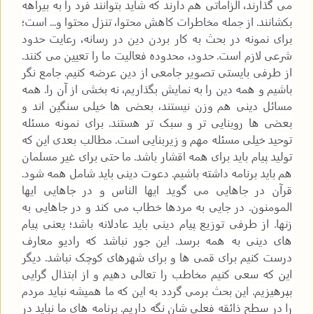
می گذارند، الزاماتی هم دارند که شاید بتوانند فرد را به بیراهه
بکشانند. از جمله مخاطرات کاهش محتوا، تنزل محتوا و... است؛
برای نمونه در بحث به کار بردن دین در رسانه، رعایت حدود
شرعی لازم است. حدود، محدوده فعالیت ما را تعیین می کنند.
از طرفی بایستی تصویر جامعی از دین عرضه کنیم. جامع نگر
باشیم و همه دین را به نمایش بگذاریم، نه بخشی از آن را. همه
مسائل دینی هم وزن نیستند، بعضی ها خیلی سنگین اند و
بعضی ها روبنایی تر و سبک تر هستند. برای نمونه مسئله
توحید خیلی مسئله مهم و زیربنایی است. مطالب بعدی این که
تولید پیام باید برای همه اقشار باشد. ما حتی برای غیر مسلمان
هم باید برنامه داشته باشیم. دعوت دینی باید شامل همه شود.
قرآن در جاهایی می گوید ایها الناس و در جاهایی ایها
المومنون. در جایی به مردها خطاب می کند و در جاهایی به
زنها. از طرفی توزیع پیام دینی باید عادلانه باشد؛ یعنی پیام
های دینی به همه برسد. این جور نباشد که رادیو معارف
درست کنیم برای قمی ها و برای شهرهای کوچک نباشد. دیگر
این که سعی کنیم مخاطب را تعالی دهیم و از ابتذال گرایی
بپرهیزیم. این بحث برمی گردد به این که ما همیشه نباید مردم
را در سطح ذائقه فعلی شان نگه داریم. برنامه های ما نباید در