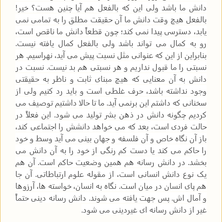
دانش ما باشد ولی این که بالفعل هم آیا چنین هست؟ خیر!
بالفعل هیچ وقت دانش ما آن حقیقت مطلق را به تمامی نمی
یابد، دسترسی پیدا نمی کند؛ چون قطعاً دانش ما ناقص است،
رو به کمال می تواند باشد ولی بالفعل کمال یافته نیست.
بنابراین از این که عنوانی مثل نسبت پیش می آید، نهراسیم. هر
نسبتی را ما قبول نداریم و هر نسبتی هم بد نیست. نسبت در
دانش به آن معنایی که هیچ مبنای ثابت و ناظر به حقیقتی
وجود نداشته باشد، حرف غلطی است و باید رد کنیم ولی از
سخنانی که داشتم این برنمی آید. ما تا حالا داشتیم توصیف می
کردیم چگونه دانش در ذهن بشر تولید می شود. این فعلاً در
حالت فردی است، بعد که می خواهد دانشش را اجتماعی کند،
باز آن نگاه خاص و آن فلسفه و جهان بینی می آید وسط و خود
را حاکم می کند یا دست کم رنگی از خود را به آن دانش می
بخشد. در دانش رسانه هم همین وضعیت حاکم است. آن هم
یک نوع دانش انسانی است، از مقوله علوم ارتباطاتی. آن جا
هم پای انسان در میان است. نگاه به انسان، خواسته ها، آرزوها
و آمال اش. پس جهت یافته می شوند. دانش رسانه دینی حتماً
غیر از دانش رسانه ای غیردینی می شود.