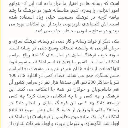
است که رسانه ها در اختیار ما قرار داده اند؛ این که بتوانیم
امور انتزاعی را بصری کنیم. متاسفانه هنوز در فرهنگ ما رشد
نیافته گرچه در فرهنگ مسیحیت خیلی زیاد استفاده شده
است. الان کلیساهای تلویزیونی دارند از این امکانات بهره می
برند و در سطح میلیونی مخاطب جذب می کنند.
یکی دیگر از فواید رسانه و کار دینی در رسانه، فرهنگ سازی و
جریان آفرینی به واسطه تبلیغات وسیع دینی در رسانه است.
نمونه خوب فرهنگ سازی در سال های گذشته رواج مراسم
اعتکاف است. در کشور ما چیزی به اسم اعتکاف مرسوم نبود.
تنها تعدادی از طلبه ها آن هم در قم و در مسجدی به نام امام
حسن عسگری جمع می شدند؛ تعداد کمی در اندازه های 100
نفر یا حداکثر 200 نفر. الان صدها هزار نفر در سراسر کشور آن
هم دانشجویان و جوانان در همه جا اعتکاف می کنند. این
فرهنگ را چه کسی و با چه امکاناتی درست کرد؟ چه کسی
توسعه داد؟ چه کسی این فرهنگ سازی را انجام داد؟ جز
رسانه؟ وقتی تلویزیون از حدود 8 سال پیش شروع به تبلیغ
اعتکاف کرد، یک مرتبه موج عظیمی از درخواست برای اعتکاف
ایجاد شد. الگوسازی و قهرمان پروری و ایجاد هم ذات پنداری از