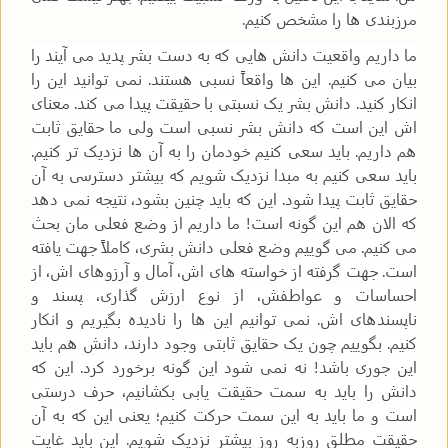
مرزبندی ها را مشخص کنیم.
ما داریم واقعیت دانش هایی که به دست بشر پدید می آیند را
بیان می کنیم. این ها واقعاً نسبی هستند. نمی توانید این را
انکار کنید. دانش بشر یک نسبتی با حقیقت پیدا می کند. معنای
اش این است که دانش بشر نسبی است ولی ما حقایق ثابت
هم داریم. باید سعی کنیم خودمان را به آن ها نزدیک تر کنیم.
باید سعی کنیم به مبدا نزدیک شویم که بیشتر دسترسی به آن
حقایق ثابت پیدا شود. این که باید چنین بشود، نتیجه نمی دهد
که الان هم این گونه است! ما داریم از وضع فعلی مان بحث
می کنیم. می گوییم وضع فعلی دانش بشری، کاملاً جهت یافته
است. جهت گرفته از خواسته های اش، آمال و آرزوهای اش، از
احساسات و عواطفش، از نوع ارزش گذاری، پسند و
ناپسندهای اش. نمی توانیم این ها را نادیده بگیریم و انکار
کنیم. بگوییم چون یک حقایق ثابتی وجود دارند، دانش هم باید
این جوری باشد! نه نمی شود این گونه برخورد کرد. این که
دانش را باید به سمت حقیقت یابی بکشانیم، حرف درستی
است و ما باید به این سمت حرکت کنیم؛ یعنی این که به آن
حقیقت مطلق روزبه روز بیشتر نزدیک شویم. این باید غایت