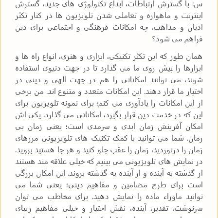
س: با گسترش ارتباطات، ابداع تکنولوژی های جدید، گسترش
اینترنت و ماهواره و تعاملی شدن تلویزیون ها در کنار تکثر
ادیان و مذاهب، چه امکانات فرهنگی و اجتماعی برای دین
فراهم می شود؟
همان طور که این تکثر تکنیکی، ابزاری و هنری، انواع راه ها و
ابزارها را پیش روی ما می گذارد تا در جهت دنیوی استفاده
شوند، می توانند امکاناتی را هم در جهت الهی و دینی در
اختیار ما قرار دهند. این امکانات متعدد و متنوع اند. من برخی
از این امکانات را یادآوری می کنم؛ برای نمونه تلویزیون برای
این که در خدمت دین قرار بگیرد، امکاناتی می گذارد. یکی اش
امکان آفرینش زمان ابدی و سرمدی است؛ یعنی زمان بی
زمان. شما می توانید با کمک تکنیک های تلویزیونی مرزهای
زمان را درنوردید، زمان را عقب جلو کنید و هر جا هستید بروید.
در نمایش های تلویزیونی می بینیم که خیلی علاقه مند هستند
از گذشته به آینده و از آینده به گذشته بروند. این امکان بزرگی
است برای طرح مضامین و مفاهیم دینی؛ یعنی شما می
توانید ماوراء ماده را نمایش دهید. برای مخاطب می توان
سرنوشت، تقدیر، آینده، نقش اختیار و خیلی مفاهیم زیبای