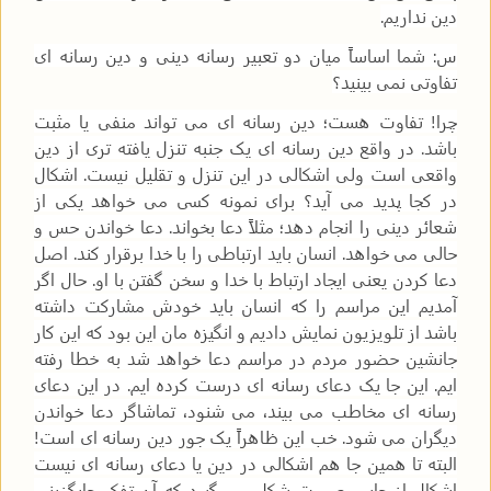
دین نداریم.
س: شما اساساً میان دو تعبیر رسانه دینی و دین رسانه ای
تفاوتی نمی بینید؟
چرا! تفاوت هست؛ دین رسانه ای می تواند منفی یا مثبت
باشد. در واقع دین رسانه ای یک جنبه تنزل یافته تری از دین
واقعی است ولی اشکالی در این تنزل و تقلیل نیست. اشکال
در کجا پدید می آید؟ برای نمونه کسی می خواهد یکی از
شعائر دینی را انجام دهد؛ مثلاً دعا بخواند. دعا خواندن حس و
حالی می خواهد. انسان باید ارتباطی را با خدا برقرار کند. اصل
دعا کردن یعنی ایجاد ارتباط با خدا و سخن گفتن با او. حال اگر
آمدیم این مراسم را که انسان باید خودش مشارکت داشته
باشد از تلویزیون نمایش دادیم و انگیزه مان این بود که این کار
جانشین حضور مردم در مراسم دعا خواهد شد به خطا رفته
ایم. این جا یک دعای رسانه ای درست کرده ایم. در این دعای
رسانه ای مخاطب می بیند، می شنود، تماشاگر دعا خواندن
دیگران می شود. خب این ظاهراً یک جور دین رسانه ای است!
البته تا همین جا هم اشکالی در دین یا دعای رسانه ای نیست
اشکال از جایی صورت شکل می گیرد که آن تفکر جایگزینی