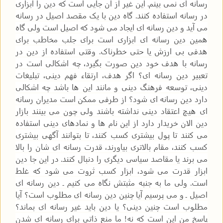
رسانه ای نمی بینم. این غیر از آن جایی است که دین را ابزاری
در رسانه استفاده کنند. گاه دین با یک مقصد اصیل در رسانه
می آید و دین رسانه ای ایجاد می شود که اصیل است ولی گاه
همین دین رسانه ای ابزاری است برای جلب مخاطب برای
هدفی بی ارزش یا حتی خطرناک. وقتی استفاده از دین در
رسانه با هدف خود دین صورت بگیرد، چه اشکالی است در
تعبیر دین رسانه ای؟ اگر هدف، ارتقاء فهم دینی، تبلیغات
دینی، توسعه فرهنگ دینی و مانند این ها باشد چه اشکالی
دارد دین رسانه ای شود؟ از طرفی ممکن است مدیران رسانه
ای هیچ اعتقاد دینی نداشته باشند ولی چون می بینند بازار
دین الان خریدار دارد از این نام ها و نمادهای دینی استفاده
می کنند تا پول بیشتری کسب کنند، تا بتوانند آگهی بیشتری
کسب کنند، مقام بالاتری بیاورند، قدرت رسانه ای شان را بالا
می برند یا مقاصد سیاسی دیگری را دنبال کنند. در این جا دین
ابزار قدرت می شود، ابزار کسب ثروت می شود که غلط
است. ولی ما به جنبه مثبتش نگاه می کنیم ـ دین رسانه ای
اصیل ـ و می پرسیم آیا چنین دین رسانه ای مطلوب است؟ آیا
مطلوب است چنین دینی؟ یا دین باید غیر رسانه ای بماند؟
پاسخ من این است که نه! ما منع ذاتی برای رسانه ای شدن