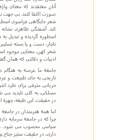
آنان معتقدند که معنای وا
صورت اکتفا کنند. بی جهت ن
شعر جایگاهی فراسوی اسطوره
کند. آشفتگی ظاهری نشانه 
اسطوره گردیده و تبدیل به د
ناچار، دست و پا بسته تسلیم
شعر کهن، معنایی موجود است 
ادبیات و دلالتی که همان گف
جامعة ما عرصة به هنگام د
تاریخی به جای طبیعت و عرض
جریانی مترقی برای طرد اشرا
مسلکی، به کلی ناپدید می ش
در حقیقت، این طبقه، چهرة اق
اما همة هنرمندان در جامعة س
چرا که در جامعة سرمایه دار
سیاسی محسوب می شود. هر چی
داری، در حقیقت ستیز جناح پی