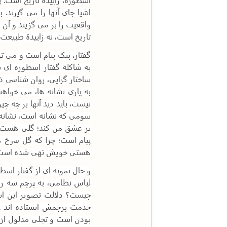
اشیا جای آنها را می گیرند
واقعیت را بر می گزیند و آن 
تاریخ است، نه زاییدة طبیعت 
گفتار، پیک پیام است و می توا
به شاکلة گفتار اسطوره ای 
ساختار گرایی، روان شناسی ذ
به یاری نشانه ها، می خواهن
نیست، باید دید آنها بر چه چی
سومی که نشانه است، نشانه 
بر عشق من کند؛ گلی هست (د
پیام است؛ چرا که گل سرخ ه
هستی خویش تهی شده است و 
و حال نمونه ای از گفتار اسط
لباس نظامی، به پرچم سه ر
چیست؟ دلالت تصویر این است
خدمت پرچمش ایستاده اند
.
بودن است و تجلی مدلول از 