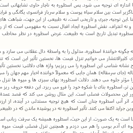
اندازه ای توجیه می شود. پس اسطوره به ناچار حاوی تشابهاتی است. 
گزیر است بین سلام سیاه پوست و سلام سرباز فرانسوی یگانگی و قرابتی
ا
.
این توجیه، جبری و تاریخی است، نه طبیعی. از این جهت، شباهت های 
و نه اعتراف. نقش اسطوره ایجاد اقبال نسبت به مفهومی است که ا
سطوره تبدیل تاریخ است به طبیعت. غرض اسطوره در نظر مخاطب 
ه چگونه خوانندة اسطوره، مدلول را به واسطة دال عقلانی می سازد و می
کثیرالانتشار می خوانیم تنزل قیمت ها، نخستین تأثیر این است که ت
شانه شناسی این اسطوره را می ریزیم؛ واژه های دلالتی: نخستین تأثیر
 (جای سرمقاله): همان جایی که معمولاً خواننده اخبار مهم جهان را می
ا مؤثر جلوه می دهند. دلالت اسطوره: بهای سبزی ها و میوه ها تنزل 
ن تر، اسطوره بنای با شکوه خود را فرو می ریزد. این دفعه حروف ریز
ر این محصولات فصلی است. این مثال روشن می کند که قصد عمدة ا
اثر آنی اسطوره چنان است که هیچ توجیه مستدلی در آینده
، از ار
وین جراید اکتفا می کنند. تأثیر اسطوره نه در پوشیده ماندن که در طب
نا است به یک صورت. از این حیث، اسطوره همیشه یک سرقت زبانی ا
هوه ای آدم بومی را هم می دزدم و همچنین تنزل فصلی قیمت میوه ها را
این رویکرد ، از خلال آنها توسعه طلبی کشورم، علاقه به مسائل بومی و 