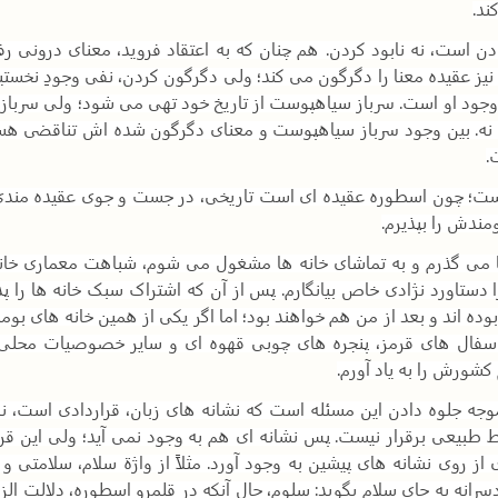
ند
.
است، نه نابود کردن. هم چنان که به اعتقاد فروید، معنای درونی رفت
یز عقیده معنا را دگرگون می کند؛ ولی دگرگون کردن، نفی وجودِ نخستی
د وجود او است. سرباز سیاهپوست از تاریخ خود تهی می شود؛ ولی سرباز،
 را نه. بین وجود سرباز سیاهپوست و معنای دگرگون شده اش تناقضی ه
.
؛ چون اسطوره عقیده ای است تاریخی، در جست و جوی عقیده مندی؛ 
مندش را بپذیرم
.
 ها می گذرم و به تماشای خانه ها مشغول می شوم، شباهت معماری خان
ا دستاورد نژادی خاص بیانگارم. پس از آن که اشتراک سبک خانه ها را پذ
بوده اند و بعد از من هم خواهند بود؛ اما اگر یکی از همین خانه های بو
سفال های قرمز، پنجره های چوبی قهوه ای و سایر خصوصیات محلی 
 کشورش را به یاد آورم
.
جلوه دادن این مسئله است که نشانه های زبان، قراردادی است، نه 
اط طبیعی برقرار نیست. پس نشانه ای هم به وجود نمی آید؛ ولی این قرا
ی از روی نشانه های پیشین به وجود آورد. مثلاً از واژة سلام، سلامتی
انه به جای سلام بگوید: سلوم، حال آنکه در قلمرو اسطوره، دلالت الزا