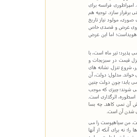
امپراطوری فرانسه برای
 برقرار سازد. توجیه هم
صوری، مولود نیاز تاریخ
ز روی غرض و قصدی خاص
هویداست؛ اما این غرض
 پذیرد؛ تیر ماه است، با
نزل قیمت در سبزیجات و
، شروع تنزل. نشانه های
 خواند. مدلول: دولت، آن
می یابد؛ چون دولت چنین
 می شوند؛ چیزی که موجب
سطوره، اثرگذاری است.
زش آن نمی کاهد. چه بسا
یعی شدن آن است
.
ست. من سیاهپوست را می
؛ نه برای آنکه از آنها
قدرت دولت را طبیعی جلوه