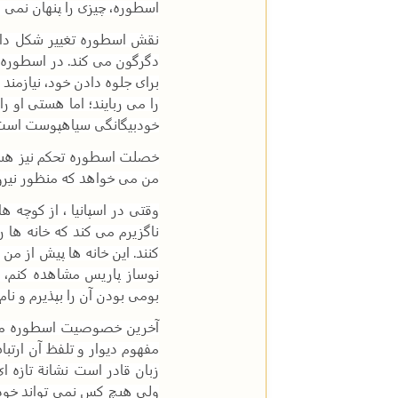
اسطوره، چیزی را پنهان نمی ک
نقش اسطوره تغییر شکل دادن 
دگرگون می کند. در اسطوره ن
برای جلوه دادن خود، نیازمن
را می ربایند؛ اما هستی او
خودبیگانگی سیاهپوست است
خصلت اسطوره تحکم نیز هست
من می خواهد که منظور نیرو
وقتی در اسپانیا ، از کوچه
ناگزیرم می کند که خانه ها ر
کنند. این خانه ها پیش از من 
نوساز پاریس مشاهده کنم، 
بومی بودن آن را بپذیرم و نام
آخرین خصوصیت اسطوره موجه 
مفهوم دیوار و تلفظ آن ارتب
زبان قادر است نشانة تازه ا
ولی هیچ کس نمی تواند خودسر