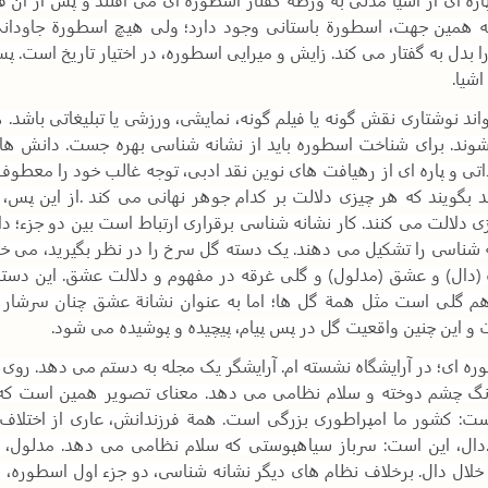
. به همین جهت، اسطورة باستانی وجود دارد؛ ولی هیچ اسطورة جاودا
را بدل به گفتار می کند. زایش و میرایی اسطوره، در اختیار تاریخ است. پ
اشیا
.
ند نوشتاری نقش گونه یا فیلم گونه، نمایشی، ورزشی یا تبلیغاتی باشد. ه
شوند. برای شناخت اسطوره باید از نشانه شناسی بهره جست. دانش های
اتی و پاره ای از رهیافت های نوین نقد ادبی، توجه غالب خود را معطوف
د بگویند که هر چیزی دلالت بر کدام جوهر نهانی می کند
.
از این پس، 
زی دلالت می کنند. کار نشانه شناسی برقراری ارتباط است بین دو جزء؛ دا
شناسی را تشکیل می دهند. یک دسته گل سرخ را در نظر بگیرید، می خو
ال) و عشق (مدلول) و گلی غرقه در مفهوم و دلالت عشق. این دسته 
م گلی است مثل همة گل ها؛ اما به عنوان نشانة عشق چنان سرشار ا
این چنین واقعیت گل در پس پیام، پیچیده و پوشیده می شود
.
وره ای؛ در آرایشگاه نشسته ام. آرایشگر یک مجله به دستم می دهد. روی 
نگ چشم دوخته و سلام نظامی می دهد. معنای تصویر همین است که گف
: کشور ما امپراطوری بزرگی است. همة فرزندانش، عاری از اختلاف ر
دال، این است: سرباز سیاهپوستی که سلام نظامی می دهد. مدلول، 
خلال دال. برخلاف نظام های دیگر نشانه شناسی، دو جزء اول اسطوره،