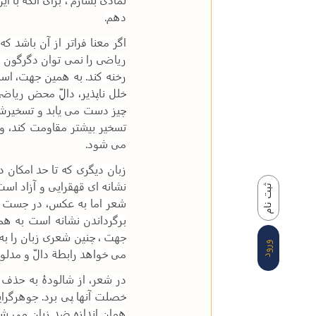
دهم
.
اگر معنا فراتر از آن باشد ک
ریاضی را نمی توان دگرگون کرد
رخنه کند. به همین جهت، اسط
خلل ناپذیر، دالِّ محض ریا
چیز دست می یابد و تسخیرش م
تسخیر بیشتر مقاومت کند، وی
می شود
.
زبان دیگری که تا حد امکان
نشانه ای قهقرایی و آزاد اس
ثبت نام
شعر اما به عکس، در جست و 
برگرداندن نشانه است به هم
جهت ، چنین شعری زبان را به
ورود
می خواهد رابطة دالّ و مدلو
در شعر، از شالودۀ به حذف 
خصلت آنها پی برد. جوهرگرا
همان اندازه ضد زبان می شود