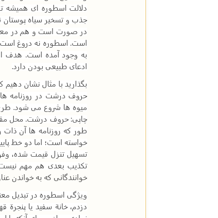
دلالت اسطوره ای همیشه تا 
جذب و تسخیر سیاه پوستان نا
در صورت است و هم در معن
است. اسطوره نه دروغ است 
به وجود آمده است. هدف ا
ادعای طبیعی بودن دارد
.
بگذارید با مثال نشان دهیم ک
حروف درشت در روزنامه های 
میوه ها شروع می شود. طرح ن
چاپی: حروف درشت. محل مقاله
طور که روزنامه ها آن ذات ر
خواسته است؛ اما دو خط پایی
تسهیل تنزل قیمت شده، وفو
تکذیب بعدی هم مهم نیست. 
خوانندگانی که به خواندن عنا
ویژگی اسطوره در تبدیل مع
دزدم، خانة سفید یا پنجرة ق
نمادی بسازم ، برای آنکه با 