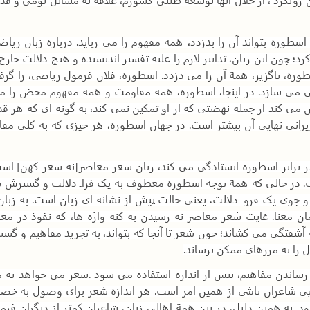
ه اسطوره بتواند آن را بدزدد، همة مفهوم را می رباید. دربارة زبان ر
؛ چون این زبان، تدابیر لازم را علیه تفسیر اندیشیده و هیچ دلالت خارج 
وره، ناگزیر، همة آن را می دزدد. اسطوره، فلان فرمول ریاضی، را گرفت
ضی می سازد. در اینجا، اسطوره، همة مقاومت و همة مفهوم محض را می
ی کند از جمله نهضتی که از او تمکین نمی کند، به گونه ای که هر قدر 
رانی نهایی آن بیشتر است. در جهان اسطوره، هر چیزی که به کلی مقا
 در برابر اسطوره ایستادگی می کند، زبان شعر معاصر[نه شعر کهن] ا
ت. در حالی که همة توجه اسطوره معطوف به یک فراـ دلالت و گسترش س
جوی یک فروـ دلالت، یعنی حالت پیش از نشانه ای زبان است. به زبا
ان معنا. غایت شعر معاصر نه رسیدن به کنه واژه ها، که نفوذ در مع
 آشفتگی می کشاند؛ چون شعر تا آنجا که بتواند، به تجرید مفاهیم و گس
ل را به مرزهای ممکن برساند
.
رساندن مفاهیم، بیش از اندازه استفاده می شود
.
شعر می خواهد به م
یی شاعران ناشی از همین امر است. هر اندازه شعر برای وصول به خصل
. به همین دلیل، در بین همة اهالی زبان، شاعران کمتر از دیگران ف