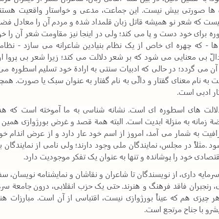
ژه ها صورتی بیش نیست. این جماعت، مدعی و خواستار واقعیت هستن
یست که شعر نو همیشه قاتل زبان قلمداد شده و مردم آن را معادل فض
 برای خود دست و پا می کند؛ ولی در اینجا نیز مقاومت شعر آن را خ
ها - که چهره ای خاص از یک نظام بنیادین شاعرانه می سازد - نظ
الّ بی معنایی می شود که بر شعر دلالت می کند؛ زیرا شعر بی پروا ا
 آن می گردد؛ در حالی که ادبیات سنتی به ارادة خود تسلیم اسطوره می
به نام معنای گفتار و دالّی به نام گفتار به عنوان سبک یا صورت. همچ
تار ادبی است
.
لالت های اسطوره ای است. نشانه شناسی به ما آموخته است که ه
ة زمانه به منزلة ابدیت است. البته همة قصد و غرض بورژوازی همین 
فیت به شمار می آمد، امروز از اسم خود عار دارد و از عرض اندام خو
ود
.
مثلاً در مجلس، نمایندگان ملی وجود دارند؛ ولی نامی از نمایندگان ب
تصادی خود را پوشانده و تنها به عنوان یک تفکر موجودیت دارد
.
رمایه داری، از نویسندگان تا شاعران و نقاشان و نمایشنامه نویسان، س
ی، رنجبران فاقد فرهنگ و هنرند. حتی یک حزب انقلابی، درون جامعة سر
زی هم که عیناً بورژوازی نیست، اقتباسی از آن است. مبارزات هنر
شرو با جناح مرتجع است
.